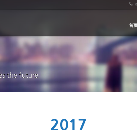
0
首
es the future
2017