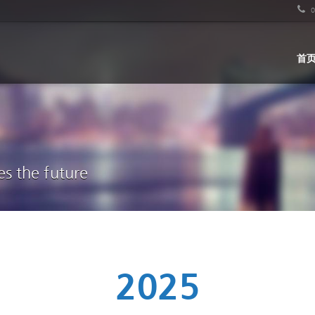
0
首
es the future
2025