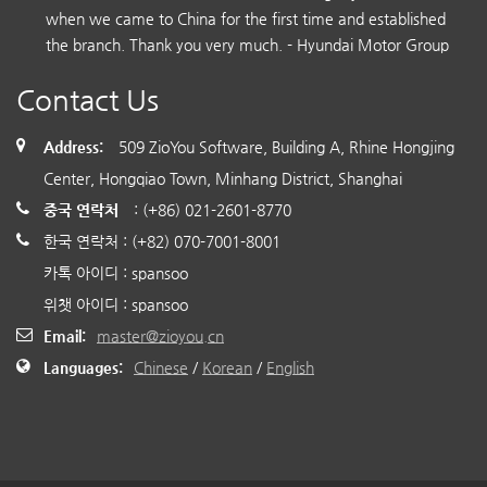
when we came to China for the first time and established
the branch. Thank you very much. - Hyundai Motor Group
Contact Us
Address:
509 ZioYou Software, Building A, Rhine Hongjing
Center, Hongqiao Town, Minhang District, Shanghai
중국 연락처
: (+86) 021-2601-8770
한국 연락처 : (+82) 070-7001-8001
카톡 아이디 : spansoo
위챗 아이디 : spansoo
Email:
master@zioyou.cn
Languages:
Chinese
/
Korean
/
English