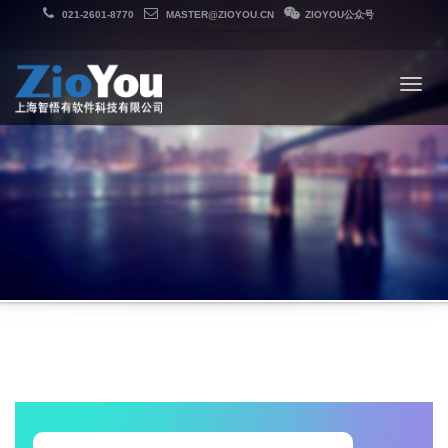
021-2601-8770
MASTER@ZIOYOU.CN
ZIOYOU公众号
Toggle
navigat
Togg
navig